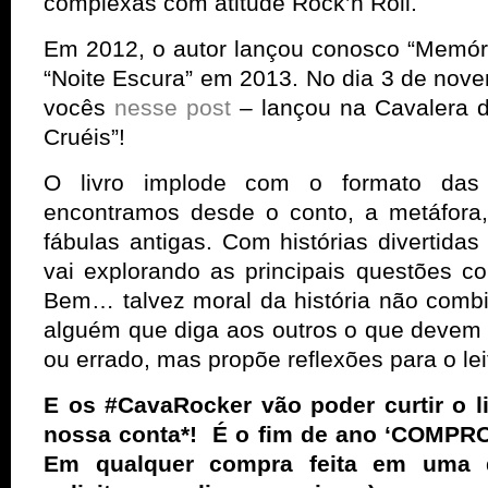
complexas com atitude Rock’n Roll.
Em 2012, o autor lançou conosco “Memóri
“Noite Escura” em 2013. No dia 3 de no
vocês
nesse post
– lançou na Cavalera d
Cruéis”!
O livro implode com o formato das 
encontramos desde o conto, a metáfora,
fábulas antigas. Com histórias divertida
vai explorando as principais questões 
Bem… talvez moral da história não comb
alguém que diga aos outros o que devem o
ou errado, mas propõe reflexões para o lei
E os #CavaRocker vão poder curtir o l
nossa conta*! É o fim de ano ‘COMP
Em qualquer compra feita em uma da