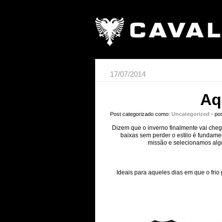
17/07/2014
Aq
Post categorizado como:
Uncategorized
- po
Dizem que o inverno finalmente vai chega
baixas sem perder o estilo é fundame
missão e selecionamos al
Ideais para aqueles dias em que o frio