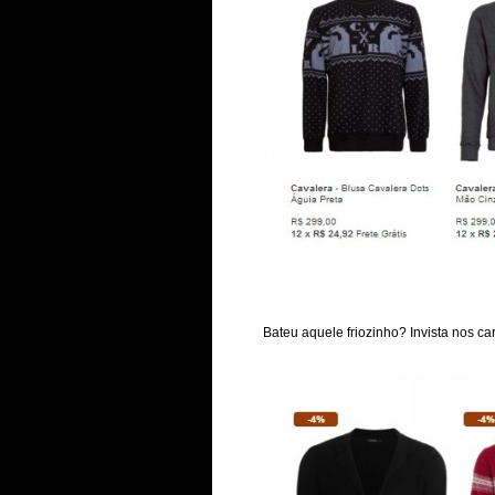
Bateu aquele friozinho? Invista nos c