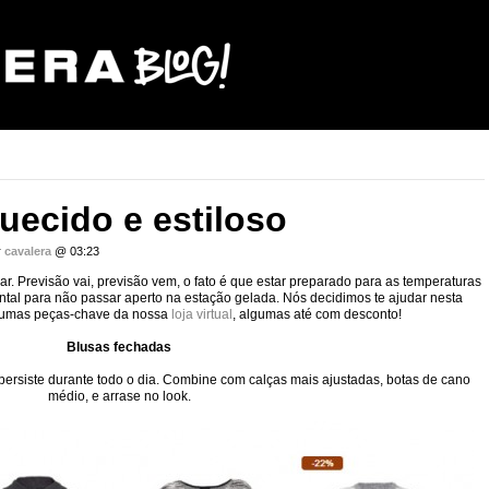
uecido e estiloso
r
cavalera
@ 03:23
r. Previsão vai, previsão vem, o fato é que estar preparado para as temperaturas
ntal para não passar aperto na estação gelada. Nós decidimos te ajudar nesta
gumas peças-chave da nossa
loja virtual
, algumas até com desconto!
Blusas fechadas
 persiste durante todo o dia. Combine com calças mais ajustadas, botas de cano
médio, e arrase no look.