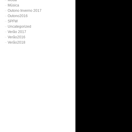
Moda
Música
Outono Inverno 2017
Outono2016
SPFW
Uncategorized
Verão 2017
Verão2016
Verão2018