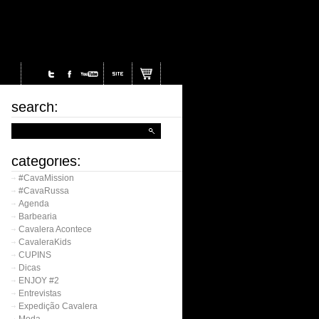
search:
categories:
#CavaMission
#CavaRussa
Agenda
Barbearia
Cavalera Acontece
CavaleraKids
CUPINS
Dicas
ENJOY #2
Entrevistas
Expedição Cavalera