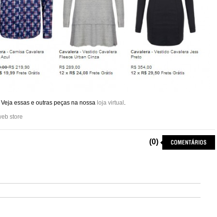
 Veja essas e outras peças na nossa
loja virtual
.
eb store
(0)