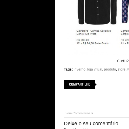
Curtiu?
Tags:
inverno
,
loja vitual
,
produto
,
store
,
w
Sem Comentários
»
Deixe o seu comentário