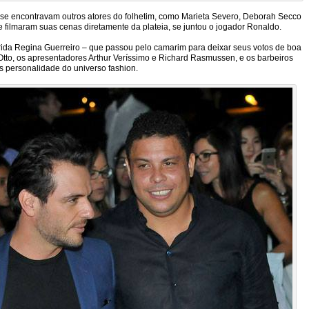
m se encontravam outros atores do folhetim, como Marieta Severo, Deborah Secco
e filmaram suas cenas diretamente da plateia, se juntou o jogador Ronaldo.
ida Regina Guerreiro – que passou pelo camarim para deixar seus votos de boa
or Otto, os apresentadores Arthur Veríssimo e Richard Rasmussen, e os barbeiros
s personalidade do universo fashion.