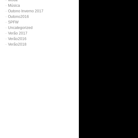
Moda
Música
Outono Inverno 2017
Outono2016
SPFW
Uncategorized
Verão 2017
Verão2016
Verão2018