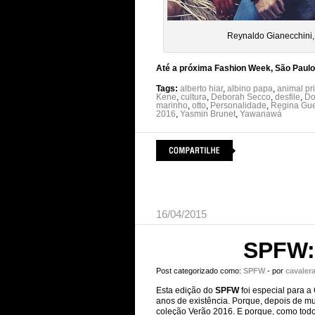
Reynaldo Gianecchini,
Até a próxima Fashion Week, São Paulo
Tags:
alberto hiar
,
albino papa
,
animal pri
Kene
,
cultura
,
Deborah Secco
,
desfile
,
Do
marinho
,
otto
,
Personalidade
,
Regina Gue
2016
,
Yasmin Brunet
,
Yawanawá
16/04/2015
SPFW: 
Post categorizado como:
SPFW
- por
cavaler
Esta edição do
SPFW
foi especial para a
anos de existência. Porque, depois de mu
coleção Verão 2016. E porque, como to