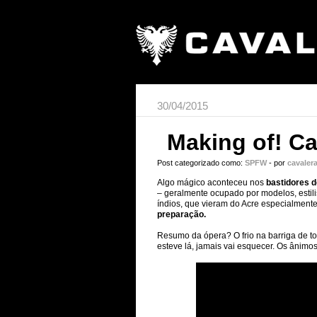
30/04/2015
Making of! C
Post categorizado como:
SPFW
- por
cavaler
Algo mágico aconteceu nos
bastidores 
– geralmente ocupado por modelos, estili
índios, que vieram do Acre especialment
preparação.
Resumo da ópera? O frio na barriga de t
esteve lá, jamais vai esquecer. Os ânimos