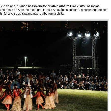
nício do ano, quando
nosso diretor criativo Alberto Hiar visitou os índios
ada no oeste do Acre, no meio da Floresta Amazônica, inspirou a nossa equipe com
is, foi a vez dos Yawanamás retribuírem a visita.