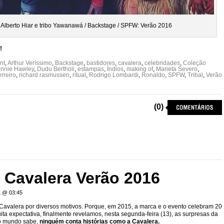
 Alberto Hiar e tribo Yawanawá / Backstage / SPFW: Verão 2016
!
nt
,
Arthur Veríssimo
,
Backstage
,
bastidores
,
cavalera
,
celebridades
,
Coleção
nnie Hawley
,
Dudu Bertholi
,
estampas
,
Índios
,
making of
,
Marieta Severo
,
rreiro
,
richard rasmussen
,
ritual
,
Rodrigo Lombardi
,
Ronaldo
,
SPFW
,
Tribal
,
Verão
(0)
Cavalera Verão 2016
a
@ 03:45
 Cavalera por diversos motivos. Porque, em 2015, a marca e o evento celebram 20
ita expectativa, finalmente revelamos, nesta segunda-feira (13), as surpresas da
do mundo sabe,
ninguém conta histórias como a Cavalera.