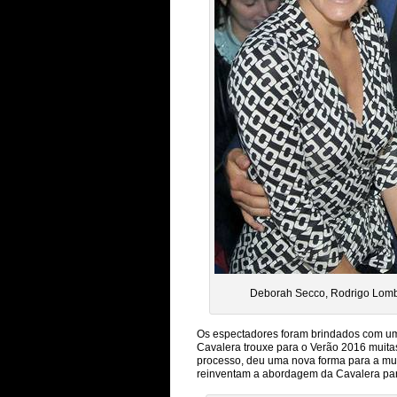
Deborah Secco, Rodrigo Lombar
Os espectadores foram brindados com 
Cavalera trouxe para o Verão 2016 muitas
processo, deu uma nova forma para a mu
reinventam a abordagem da Cavalera par