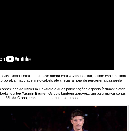
ylist David Pollak e do nosso diretor criativo Alberto Hair, o filme espia o clima
 corporal, a maquiagem e o cabelo até chegar a hora de percorrer a passarela.
 conhecidas do universo Cavalera e duas participações especialíssimas: o ator
 looks, e a top
Yasmin Brunet
. Os dois também aproveitaram para gravar cenas
 das 23h da Globo, ambientada no mundo da moda.