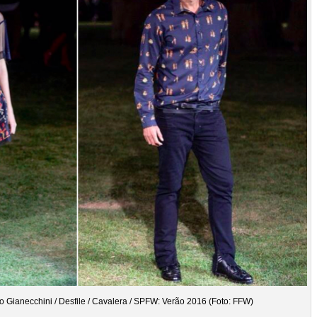
 Gianecchini / Desfile / Cavalera / SPFW: Verão 2016 (Foto: FFW)