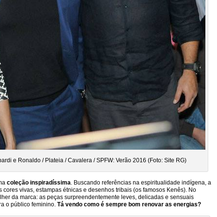
di e Ronaldo / Plateia / Cavalera / SPFW: Verão 2016 (Foto: Site RG)
uma
coleção inspiradíssima
. Buscando referências na espiritualidade indígena, a
 cores vivas, estampas étnicas e desenhos tribais (os famosos Kenês). No
lher da marca: as peças surpreendentemente leves, delicadas e sensuais
a o público feminino.
Tá vendo como é sempre bom renovar as energias?