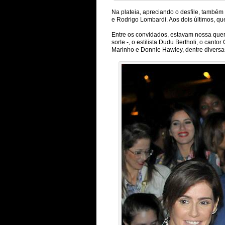
Na plateia, apreciando o desfile, també
e Rodrigo Lombardi. Aos dois últimos, qu
Entre os convidados, estavam nossa quer
sorte -, o estilista Dudu Bertholi, o cant
Marinho e Donnie Hawley, dentre diversa