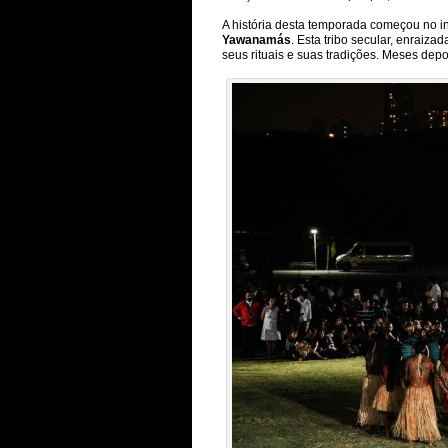
A história desta temporada começou no i
Yawanamás
. Esta tribo secular, enraiz
seus rituais e suas tradições. Meses depo