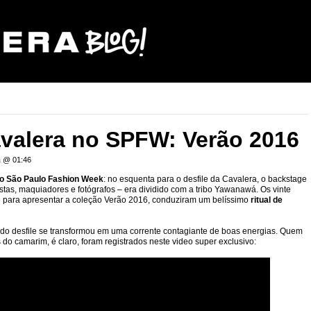
avalera no SPFW: Verão 2016
a
@ 01:46
do São Paulo Fashion Week
: no esquenta para o desfile da Cavalera, o backstage
stas, maquiadores e fotógrafos – era dividido com a tribo Yawanawá. Os vinte
e para apresentar a coleção Verão 2016, conduziram um belíssimo
ritual de
odo desfile se transformou em uma corrente contagiante de boas energias. Quem
 do camarim, é claro, foram registrados neste video super exclusivo: