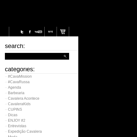
search:
categories:
#CavaMission
#CavaRussa
Agenda
Barbearia
Cavalera Acontece
CavaleraKids
CUPINS
Dicas
ENJOY #2
Entrevistas
Expedição Cavalera