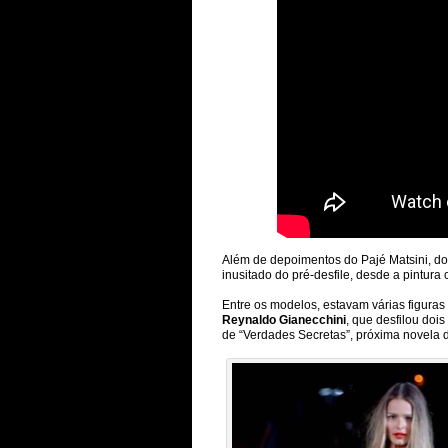
Além de depoimentos do Pajé Matsini, do st
inusitado do pré-desfile, desde a pintura
Entre os modelos, estavam várias figuras
Reynaldo Gianecchini
, que desfilou dois
de “Verdades Secretas”, próxima novela