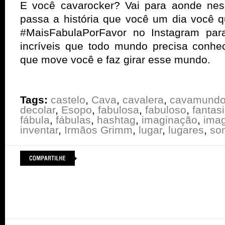
E você cavarocker? Vai para aonde ne
passa a história que você um dia você 
#MaisFabulaPorFavor no Instagram para
incríveis que todo mundo precisa conhe
que move você e faz girar esse mundo.
Tags:
castelo
,
Cava
,
cavalera
,
cavamund
decolar
,
Esopo
,
fabulosa
,
fabuloso
,
fantas
fábula
,
fábulas
,
hashtag
,
imaginação
,
imag
inventar
,
Irmãos Grimm
,
lugar
,
lugares
,
so