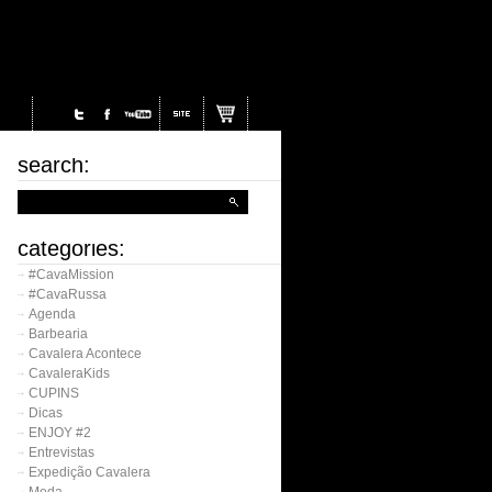
search:
categories:
#CavaMission
#CavaRussa
Agenda
Barbearia
Cavalera Acontece
CavaleraKids
CUPINS
Dicas
ENJOY #2
Entrevistas
Expedição Cavalera