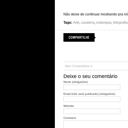
Não deixe de continuar mostrando pra nós
Tags:
Arte
,
cavalera
,
estampas
,
fotografia
Sem Comentários
»
Deixe o seu comentário
Nome (obrigatório)
Email (não será publicado) (obrigatório)
Website
Comment