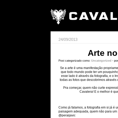
24/09/2013
Arte no
Post categorizado como:
Uncategorized
- po
Se a arte é uma manifestação propriame
que todo mundo pode ter um pouquinho 
esse lado é através da fotografia, e o 
todas as fotos que descobrimos através d
Pra começar, quem não curte expressõ
Cavalera! E o melhor é q
Como já falamos, a fotografia em si já é
paisagem adequada, quem não para um po
@peraijavo: