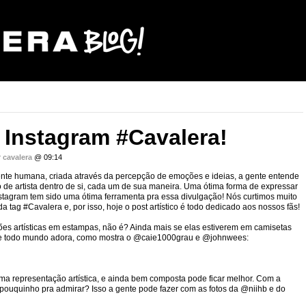
 Instagram #Cavalera!
r
cavalera
@ 09:14
nte humana, criada através da percepção de emoções e ideias, a gente entende
de artista dentro de si, cada um de sua maneira. Uma ótima forma de expressar
Instagram tem sido uma ótima ferramenta pra essa divulgação! Nós curtimos muito
a tag #Cavalera e, por isso, hoje o post artístico é todo dedicado aos nossos fãs!
es artísticas em estampas, não é? Ainda mais se elas estiverem em camisetas
ue todo mundo adora, como mostra o @caie1000grau e @johnwees:
 uma representação artística, e ainda bem composta pode ficar melhor. Com a
uquinho pra admirar? Isso a gente pode fazer com as fotos da @niihb e do