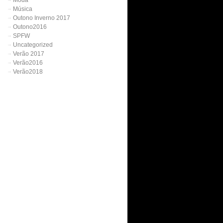
Moda
Música
Outono Inverno 2017
Outono2016
SPFW
Uncategorized
Verão 2017
Verão2016
Verão2018