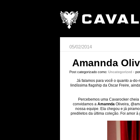
05/02/2014
Amannda Olive
Post categorizado como:
Uncategorized
- po
Já falamos para você o quanto a-do-
lindíssima flagship da Oscar Freire, ain
Percebemos uma Cavarocker cheia de
convidamos a
Amannda
Oliveira, @ama
nossa equipe. Ela chegou e já piramos
prediletos da última coleção. Foi amor à 