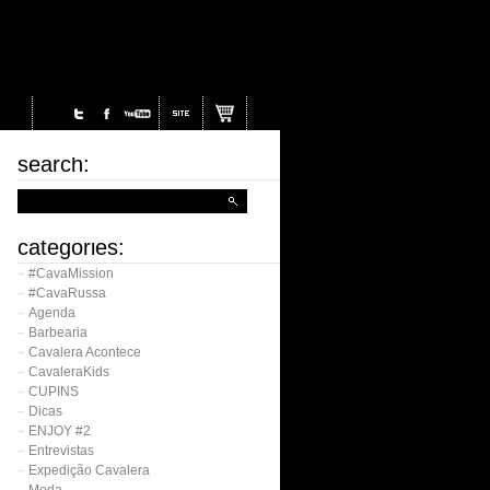
search:
categories:
#CavaMission
#CavaRussa
Agenda
Barbearia
Cavalera Acontece
CavaleraKids
CUPINS
Dicas
ENJOY #2
Entrevistas
Expedição Cavalera