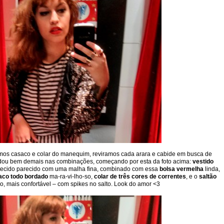
mos casaco e colar do manequim, reviramos cada arara e cabide em busca de
dou bem demais nas combinações, começando por esta da foto acima:
vestido
 tecido parecido com uma malha fina, combinado com essa
bolsa vermelha
linda,
aco todo bordado
ma-ra-vi-lho-so,
colar de três cores de correntes
, e o
saltão
o, mais confortável – com spikes no salto. Look do amor <3