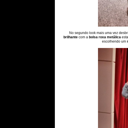
No segundo look mais uma vez desbr
brilhante
com a
bolsa roxa metálica
esta
escolhendo um
s