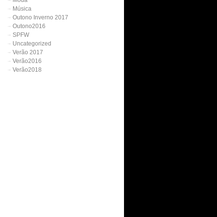
Moda
Música
Outono Inverno 2017
Outono2016
SPFW
Uncategorized
Verão 2017
Verão2016
Verão2018