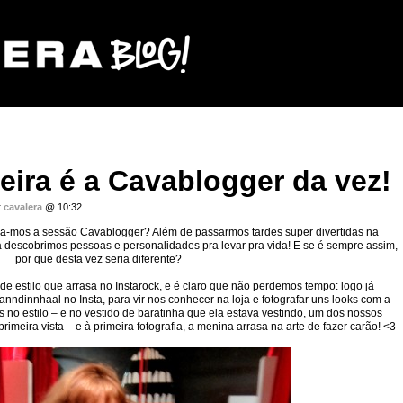
ira é a Cavablogger da vez!
r
cavalera
@ 10:32
ra-mos a sessão Cavablogger? Além de passarmos tardes super divertidas na
da descobrimos pessoas e personalidades pra levar pra vida! E se é sempre assim,
por que desta vez seria diferente?
 estilo que arrasa no Instarock, e é claro que não perdemos tempo: logo já
nndinnhaal no Insta, para vir nos conhecer na loja e fotografar uns looks com a
 no estilo – e no vestido de baratinha que ela estava vestindo, um dos nossos
primeira vista – e à primeira fotografia, a menina arrasa na arte de fazer carão! <3