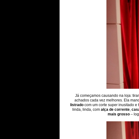
Já começamos causando na loja: tira
achados cada vez melhores. Ela man
listrado
com um corte super inusitado e
linda, linda, com
alça de corrente
,
cas
mais grosso
– log