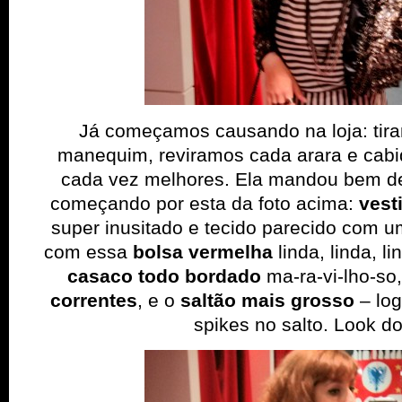
Já começamos causando na loja: tira
manequim, reviramos cada arara e cab
cada vez melhores. Ela mandou bem d
começando por esta da foto acima:
vest
super inusitado e tecido parecido com 
com essa
bolsa vermelha
linda, linda, l
casaco todo bordado
ma-ra-vi-lho-so
correntes
, e o
saltão mais grosso
– log
spikes no salto. Look d