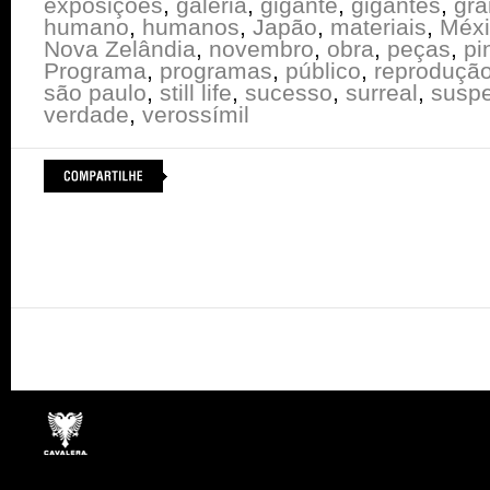
exposições
,
galeria
,
gigante
,
gigantes
,
gra
humano
,
humanos
,
Japão
,
materiais
,
Méxi
Nova Zelândia
,
novembro
,
obra
,
peças
,
pi
Programa
,
programas
,
público
,
reproduçã
são paulo
,
still life
,
sucesso
,
surreal
,
susp
verdade
,
verossímil