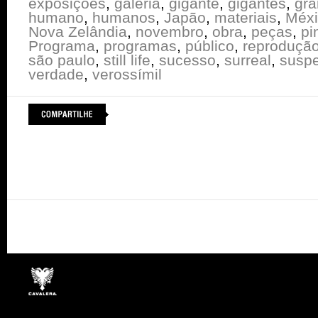
exposições
,
galeria
,
gigante
,
gigantes
,
gra
humano
,
humanos
,
Japão
,
materiais
,
Méxi
Nova Zelândia
,
novembro
,
obra
,
peças
,
pi
Programa
,
programas
,
público
,
reproduçã
são paulo
,
still life
,
sucesso
,
surreal
,
susp
verdade
,
verossímil