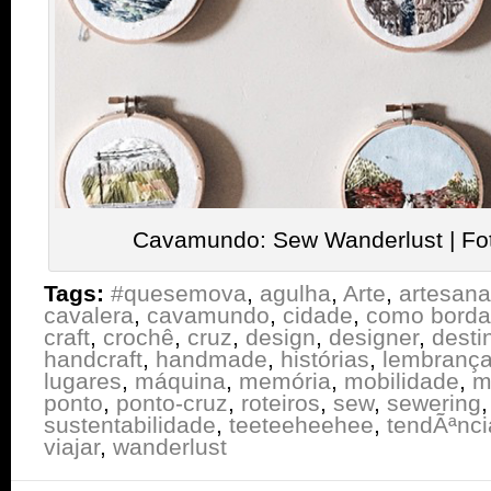
Cavamundo: Sew Wanderlust | Fo
Tags:
#quesemova
,
agulha
,
Arte
,
artesana
cavalera
,
cavamundo
,
cidade
,
como borda
craft
,
crochê
,
cruz
,
design
,
designer
,
desti
handcraft
,
handmade
,
histórias
,
lembranç
lugares
,
máquina
,
memória
,
mobilidade
,
m
ponto
,
ponto-cruz
,
roteiros
,
sew
,
sewering
sustentabilidade
,
teeteeheehee
,
tendÃªnci
viajar
,
wanderlust