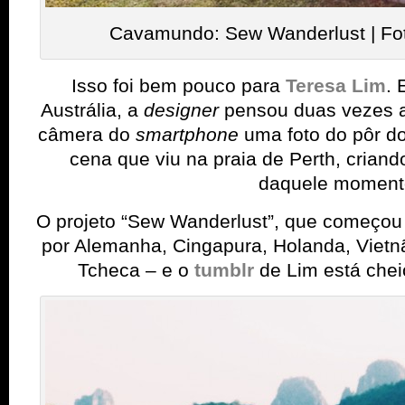
Cavamundo: Sew Wanderlust | Fo
Isso foi bem pouco para
Teresa Lim
. 
Austrália, a
designer
pensou duas vezes a
câmera do
smartphone
uma foto do pôr do
cena que viu na praia de Perth, criand
daquele moment
O projeto “Sew Wanderlust”, que começou 
por Alemanha, Cingapura, Holanda, Vietn
Tcheca – e o
tumblr
de Lim está chei