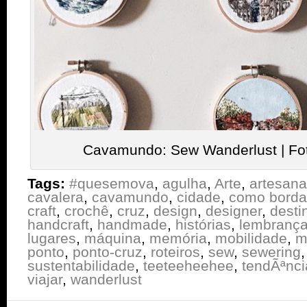
Cavamundo: Sew Wanderlust | Fo
Tags:
#quesemova
,
agulha
,
Arte
,
artesana
cavalera
,
cavamundo
,
cidade
,
como borda
craft
,
crochê
,
cruz
,
design
,
designer
,
desti
handcraft
,
handmade
,
histórias
,
lembranç
lugares
,
máquina
,
memória
,
mobilidade
,
m
ponto
,
ponto-cruz
,
roteiros
,
sew
,
sewering
sustentabilidade
,
teeteeheehee
,
tendÃªnci
viajar
,
wanderlust