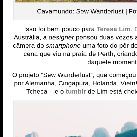
Cavamundo: Sew Wanderlust | Fo
Isso foi bem pouco para
Teresa Lim
. 
Austrália, a
designer
pensou duas vezes a
câmera do
smartphone
uma foto do pôr do
cena que viu na praia de Perth, criand
daquele moment
O projeto “Sew Wanderlust”, que começou 
por Alemanha, Cingapura, Holanda, Vietn
Tcheca – e o
tumblr
de Lim está chei