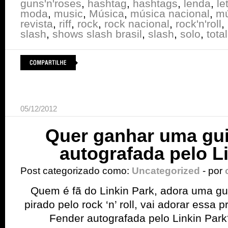
guns'n'roses
,
hashtag
,
hashtags
,
lenda
,
le
moda
,
music
,
Música
,
música nacional
,
mú
revista
,
riff
,
rock
,
rock nacional
,
rock'n'roll
,
slash
,
shows slash brasil
,
slash
,
solo
,
total
05/12/2012
Quer ganhar uma gui
autografada pelo L
Post categorizado como:
Uncategorized
- por
Quem é fã do Linkin Park, adora uma gu
pirado pelo rock ‘n’ roll, vai adorar ess
Fender autografada pelo Linkin Park?