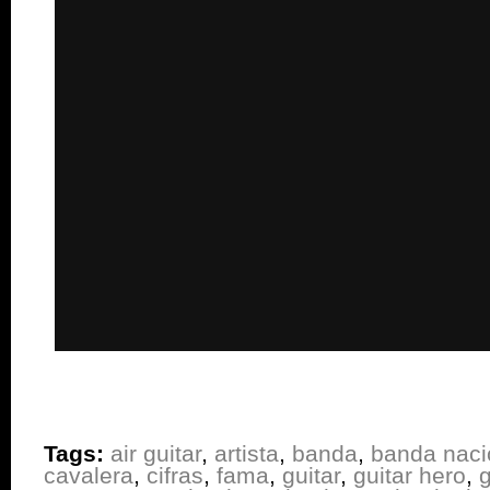
Tags:
air guitar
,
artista
,
banda
,
banda naci
cavalera
,
cifras
,
fama
,
guitar
,
guitar hero
,
g