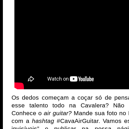
Os dedos começam a coçar só de pensar
esse talento todo na Cavalera? Não 
Conhece o
air guitar?
Mande sua foto no 
com a
hashtag
#CavaAirGuitar. Vamos e
invisíveis” e publicar na nossa pá