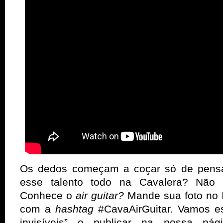
Os dedos começam a coçar só de pensar
esse talento todo na Cavalera? Não 
Conhece o
air guitar?
Mande sua foto no 
com a
hashtag
#CavaAirGuitar. Vamos e
invisíveis” e publicar na nossa pá