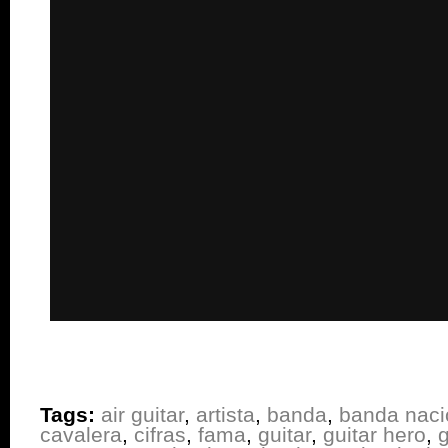
Tags:
air guitar
,
artista
,
banda
,
banda naci
cavalera
,
cifras
,
fama
,
guitar
,
guitar hero
,
g