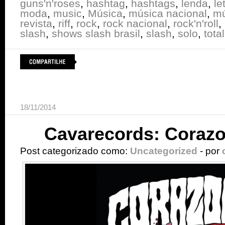
guns'n'roses
,
hashtag
,
hashtags
,
lenda
,
le
moda
,
music
,
Música
,
música nacional
,
mú
revista
,
riff
,
rock
,
rock nacional
,
rock'n'roll
,
slash
,
shows slash brasil
,
slash
,
solo
,
total
18/11/2014
Cavarecords: Coraz
Post categorizado como:
Uncategorized
- por