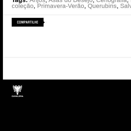
coleção
,
Primavera-Verão
,
Querubins
,
Sal