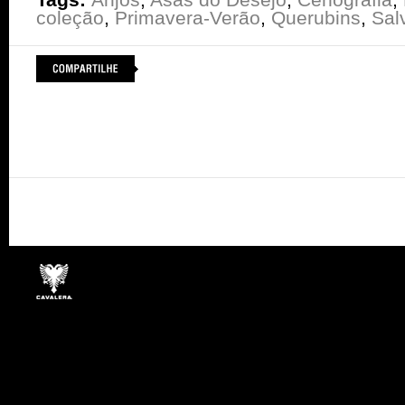
coleção
,
Primavera-Verão
,
Querubins
,
Sal