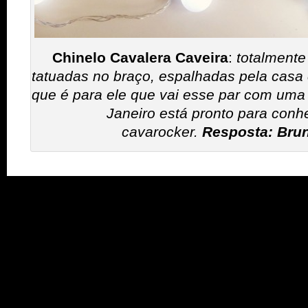
Chinelo Cavalera Caveira
:
totalmente
tatuadas no braço, espalhadas pela casa
que é para ele que vai esse par com uma 
Janeiro está pronto para conh
cavarocker.
Resposta: Bru
Tags:
+ Ação
,
2014
,
2015
,
amigo secreto
,
baiana
,
banda
,
bandas
,
brasil
,
brasileira
,