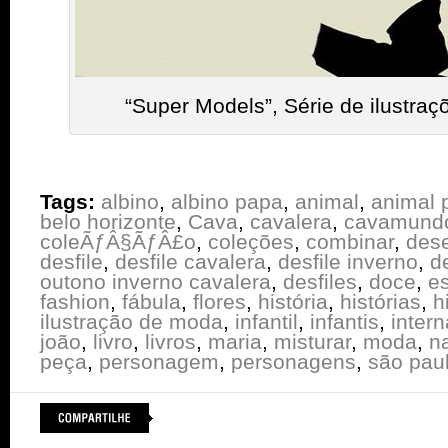
“Super Models”, Série de ilustra
Tags:
albino
,
albino papa
,
animal
,
animal p
belo horizonte
,
Cava
,
cavalera
,
cavamund
coleÃƒÂ§ÃƒÂ£o
,
coleções
,
combinar
,
des
desfile
,
desfile cavalera
,
desfile inverno
,
d
outono inverno cavalera
,
desfiles
,
doce
,
e
fashion
,
fábula
,
flores
,
história
,
histórias
,
h
ilustração de moda
,
infantil
,
infantis
,
intern
joão
,
livro
,
livros
,
maria
,
misturar
,
moda
,
n
peça
,
personagem
,
personagens
,
são pau