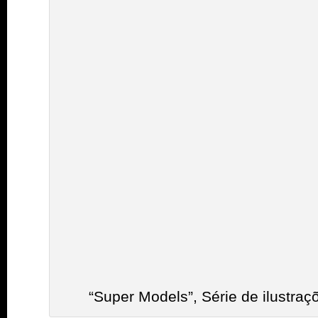
“Super Models”, Série de ilustra
Tags:
albino
,
albino papa
,
animal
,
animal p
belo horizonte
,
Cava
,
cavalera
,
cavamund
coleÃƒÂ§ÃƒÂ£o
,
coleções
,
combinar
,
des
desfile
,
desfile cavalera
,
desfile inverno
,
d
outono inverno cavalera
,
desfiles
,
doce
,
e
fashion
,
fábula
,
flores
,
história
,
histórias
,
h
ilustração de moda
,
infantil
,
infantis
,
intern
joão
,
livro
,
livros
,
maria
,
misturar
,
moda
,
n
peça
,
personagem
,
personagens
,
são pau