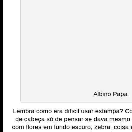
de cabeça só de pensar se dava mesmo 
com flores em fundo escuro, zebra, coisa
E hoje nada resume melhor um visual
mundos diferentes misturados, do que a 
gira o mundo do ilustrador
Com ossos e crânios carcomidos pelo te
florais montados e uma floresta escura c
que o enredo deste desfile se conta pelo
a diferença no final. Porque quando 
imaginário, o invisível, o inventado, é pre
saber contar uma his