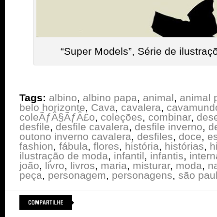
“Super Models”, Série de ilustra
Tags:
albino
,
albino papa
,
animal
,
animal p
belo horizonte
,
Cava
,
cavalera
,
cavamund
coleÃƒÂ§ÃƒÂ£o
,
coleções
,
combinar
,
des
desfile
,
desfile cavalera
,
desfile inverno
,
d
outono inverno cavalera
,
desfiles
,
doce
,
e
fashion
,
fábula
,
flores
,
história
,
histórias
,
h
ilustração de moda
,
infantil
,
infantis
,
intern
joão
,
livro
,
livros
,
maria
,
misturar
,
moda
,
n
peça
,
personagem
,
personagens
,
são pau