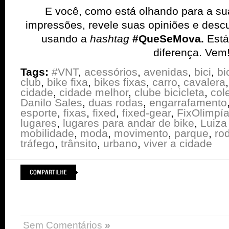
E você, como está olhando para a su
impressões, revele suas opiniões e desc
usando a
hashtag
#QueSeMova.
Está
diferença. Vem
Tags:
#VNT
,
acessórios
,
avenidas
,
bici
,
bi
club
,
bike fixa
,
bikes fixas
,
carro
,
cavalera
cidade
,
cidade melhor
,
clube bicicleta
,
col
Danilo Sales
,
duas rodas
,
engarrafamento
esporte
,
fixas
,
fixed
,
fixed-gear
,
FixOlimpí
lugares
,
lugares para andar de bike
,
Luiza
mobilidade
,
moda
,
movimento
,
parque
,
ro
tráfego
,
trânsito
,
urbano
,
viver a cidade
Sem Comentários
»