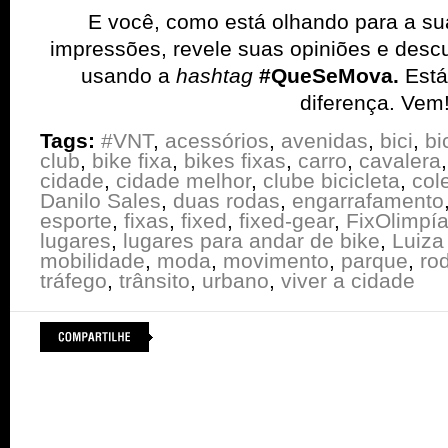
E você, como está olhando para a su
impressões, revele suas opiniões e desc
usando a
hashtag
#QueSeMova.
Está
diferença. Vem
Tags:
#VNT
,
acessórios
,
avenidas
,
bici
,
bi
club
,
bike fixa
,
bikes fixas
,
carro
,
cavalera
cidade
,
cidade melhor
,
clube bicicleta
,
col
Danilo Sales
,
duas rodas
,
engarrafamento
esporte
,
fixas
,
fixed
,
fixed-gear
,
FixOlimpí
lugares
,
lugares para andar de bike
,
Luiza
mobilidade
,
moda
,
movimento
,
parque
,
ro
tráfego
,
trânsito
,
urbano
,
viver a cidade