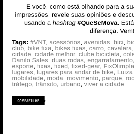
E você, como está olhando para a su
impressões, revele suas opiniões e desc
usando a
hashtag
#QueSeMova.
Está
diferença. Vem
Tags:
#VNT
,
acessórios
,
avenidas
,
bici
,
bi
club
,
bike fixa
,
bikes fixas
,
carro
,
cavalera
cidade
,
cidade melhor
,
clube bicicleta
,
col
Danilo Sales
,
duas rodas
,
engarrafamento
esporte
,
fixas
,
fixed
,
fixed-gear
,
FixOlimpí
lugares
,
lugares para andar de bike
,
Luiza
mobilidade
,
moda
,
movimento
,
parque
,
ro
tráfego
,
trânsito
,
urbano
,
viver a cidade