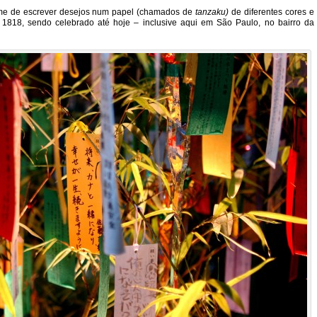
ume de escrever desejos num papel (chamados de
tanzaku)
de diferentes cores e
 1818, sendo celebrado até hoje – inclusive aqui em São Paulo, no bairro da