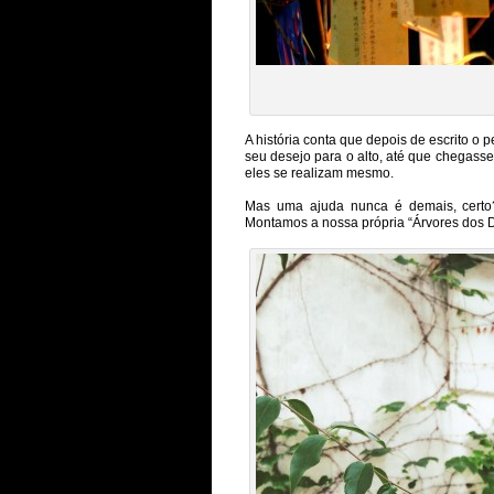
A história conta que depois de escrito o 
seu desejo para o alto, até que chegasse
eles se realizam mesmo.
Mas uma ajuda nunca é demais, certo?
Montamos a nossa própria “Árvores dos D