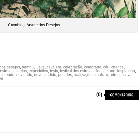
Cavablog: Árvore dos Desejos
 dos desejos
,
bambu
,
Cava
,
cavalera
,
celebração
,
celebrado
,
céu
,
chance
,
estrela
,
estrelas
,
expectativa
,
festa
,
festival das estrelas
,
final de ano
,
inspiração
,
icolorido
,
novidade
,
novo
,
pedido
,
pedidos
,
realizações
,
realizar
,
retrospectiva
,
va
(0)