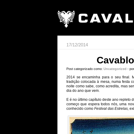
17/12/2014
Cavablo
Post categorizado como:
Uncategorized
- po
2014 se encaminha para o seu final. 
tradição colocada à mesa, numa festa c
noite como sabe, como acredita, mas se
dia do ano que vem.
E é no último capítulo deste ano replet
começo que espera todos nós, uma nova
conhecido como
Festival das Estrelas,
ex