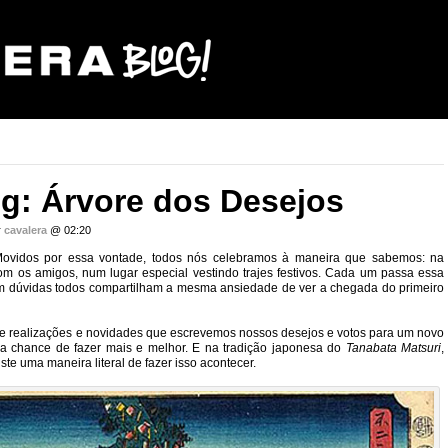
g: Árvore dos Desejos
r
cavalera
@ 02:20
Movidos por essa vontade, todos nós celebramos à maneira que sabemos: na
om os amigos, num lugar especial vestindo trajes festivos. Cada um passa essa
m dúvidas todos compartilham a mesma ansiedade de ver a chegada do primeiro
o de realizações e novidades que escrevemos nossos desejos e votos para um novo
 chance de fazer mais e melhor. E na tradição japonesa do
Tanabata Matsuri
,
iste uma maneira literal de fazer isso acontecer.