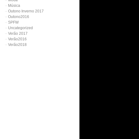
Moda
Música
Outono Inverno 2017
Outono2016
SPFW
Uncategorized
Verão 2017
Verão2016
Verão2018