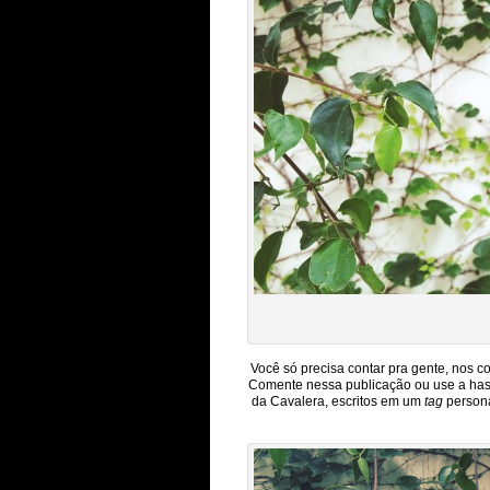
Você só precisa contar pra gente, nos 
Comente nessa publicação ou use a hash
da Cavalera, escritos em um
tag
persona