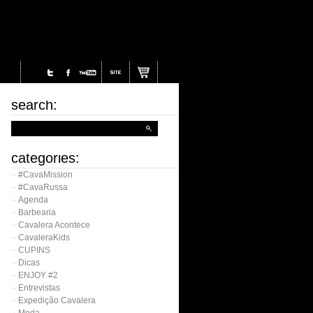
search:
categories:
#CavaMission
#CavaRussa
Agenda
Barbearia
Cavalera Acontece
CavaleraKids
CUPINS
Dicas
ENJOY #2
Entrevistas
Expedição Cavalera