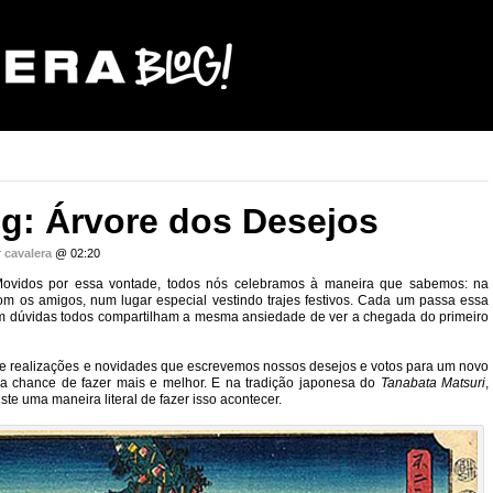
g: Árvore dos Desejos
r
cavalera
@ 02:20
Movidos por essa vontade, todos nós celebramos à maneira que sabemos: na
om os amigos, num lugar especial vestindo trajes festivos. Cada um passa essa
m dúvidas todos compartilham a mesma ansiedade de ver a chegada do primeiro
o de realizações e novidades que escrevemos nossos desejos e votos para um novo
 chance de fazer mais e melhor. E na tradição japonesa do
Tanabata Matsuri
,
iste uma maneira literal de fazer isso acontecer.