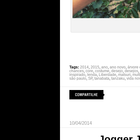
Tags:
2014
,
2015
,
ano
,
ano novo
,
árvore
chances
,
core
,
costume
,
desejo
,
desejos
,
inspirado
,
lenda
,
Liberdade
,
matsuri
,
mult
são paulo
,
SP
,
tanabata
,
tanzaku
,
vida no
10/04/2014
Jogger J