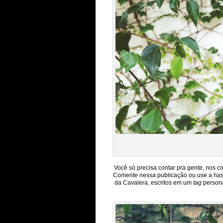
Você só precisa contar pra gente, nos 
Comente nessa publicação ou use a hash
da Cavalera, escritos em um
tag
persona