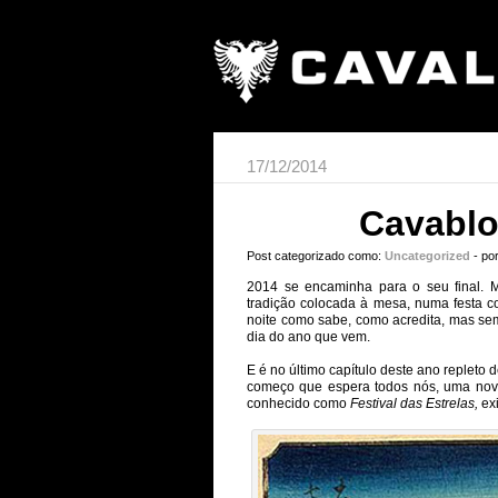
17/12/2014
Cavablo
Post categorizado como:
Uncategorized
- po
2014 se encaminha para o seu final. 
tradição colocada à mesa, numa festa c
noite como sabe, como acredita, mas se
dia do ano que vem.
E é no último capítulo deste ano replet
começo que espera todos nós, uma nova
conhecido como
Festival das Estrelas,
ex