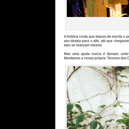
A história conta que depois de escrito o 
seu desejo para o alto, até que chegasse
eles se realizam mesmo.
Mas uma ajuda nunca é demais, certo?
Montamos a nossa própria “Árvores dos D