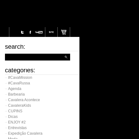
search:
categories:
#CavaMission
#CavaRussa
Agenda
Barbearia
Cavalera Acontece
CavaleraKids
CUPINS
Dicas
ENJOY #2
Entrevistas
Expedição Cavalera