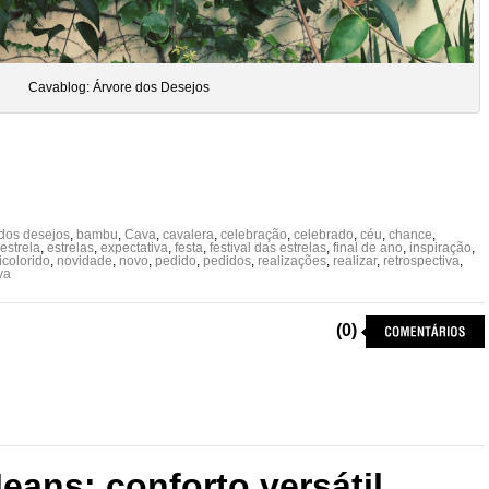
Cavablog: Árvore dos Desejos
 dos desejos
,
bambu
,
Cava
,
cavalera
,
celebração
,
celebrado
,
céu
,
chance
,
estrela
,
estrelas
,
expectativa
,
festa
,
festival das estrelas
,
final de ano
,
inspiração
,
icolorido
,
novidade
,
novo
,
pedido
,
pedidos
,
realizações
,
realizar
,
retrospectiva
,
va
(0)
eans: conforto versátil