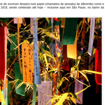
ume de escrever desejos num papel (chamados de
tanzaku)
de diferentes cores e
 1818, sendo celebrado até hoje – inclusive aqui em São Paulo, no bairro da