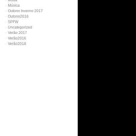
Moda
Música
Outono Inverno 2017
Outono2016
SPFW
Uncategorized
Verão 2017
Verão2016
Verão2018