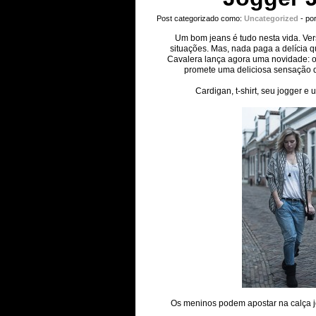
Post categorizado como:
Uncategorized
- po
Um bom jeans é tudo nesta vida. Ver
situações. Mas, nada paga a delícia 
Cavalera lança agora uma novidade: o 
promete uma deliciosa sensação de
Cardigan, t-shirt, seu jogger e
Os meninos podem apostar na calça j