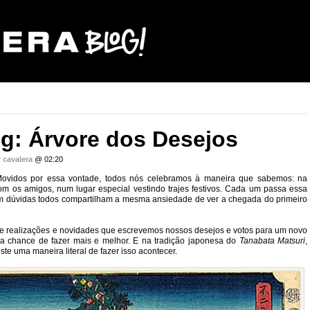
g: Árvore dos Desejos
r
cavalera
@ 02:20
Movidos por essa vontade, todos nós celebramos à maneira que sabemos: na
om os amigos, num lugar especial vestindo trajes festivos. Cada um passa essa
m dúvidas todos compartilham a mesma ansiedade de ver a chegada do primeiro
o de realizações e novidades que escrevemos nossos desejos e votos para um novo
 chance de fazer mais e melhor. E na tradição japonesa do
Tanabata Matsuri
,
iste uma maneira literal de fazer isso acontecer.