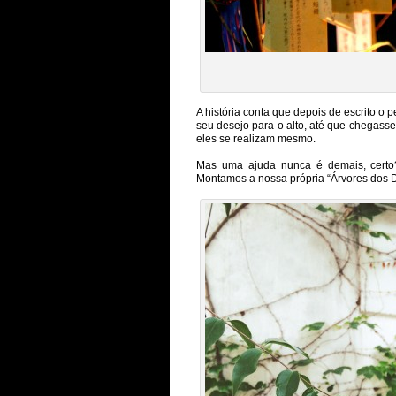
A história conta que depois de escrito o 
seu desejo para o alto, até que chegasse
eles se realizam mesmo.
Mas uma ajuda nunca é demais, certo?
Montamos a nossa própria “Árvores dos D