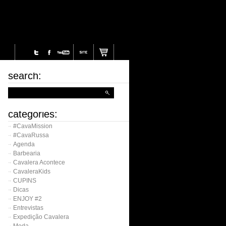
search:
categories:
#CavaMission
#CavaRussa
Agenda
Barbearia
Cavalera Acontece
CavaleraKids
CUPINS
Dicas
ENJOY #2
Entrevistas
Expedição Cavalera