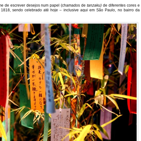
ume de escrever desejos num papel (chamados de
tanzaku)
de diferentes cores e
 1818, sendo celebrado até hoje – inclusive aqui em São Paulo, no bairro da