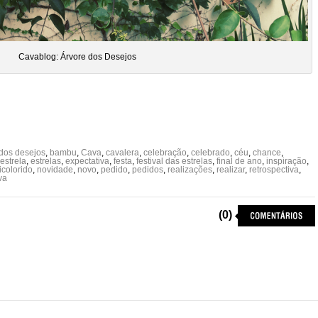
Cavablog: Árvore dos Desejos
 dos desejos
,
bambu
,
Cava
,
cavalera
,
celebração
,
celebrado
,
céu
,
chance
,
estrela
,
estrelas
,
expectativa
,
festa
,
festival das estrelas
,
final de ano
,
inspiração
,
icolorido
,
novidade
,
novo
,
pedido
,
pedidos
,
realizações
,
realizar
,
retrospectiva
,
va
(0)