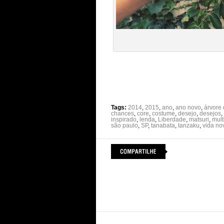
Tags:
2014
,
2015
,
ano
,
ano novo
,
árvore
chances
,
core
,
costume
,
desejo
,
desejos
,
inspirado
,
lenda
,
Liberdade
,
matsuri
,
mult
são paulo
,
SP
,
tanabata
,
tanzaku
,
vida no