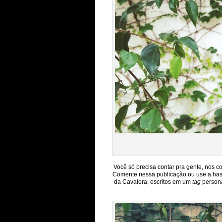
Você só precisa contar pra gente, nos 
Comente nessa publicação ou use a hash
da Cavalera, escritos em um
tag
persona