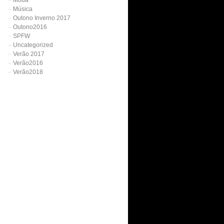
Moda
Música
Outono Inverno 2017
Outono2016
SPFW
Uncategorized
Verão 2017
Verão2016
Verão2018