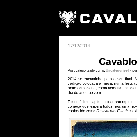
17/12/2014
Cavablo
Post categorizado como:
Uncategorized
- po
2014 se encaminha para o seu final. 
tradição colocada à mesa, numa festa c
noite como sabe, como acredita, mas se
dia do ano que vem.
E é no último capítulo deste ano replet
começo que espera todos nós, uma nova
conhecido como
Festival das Estrelas,
ex