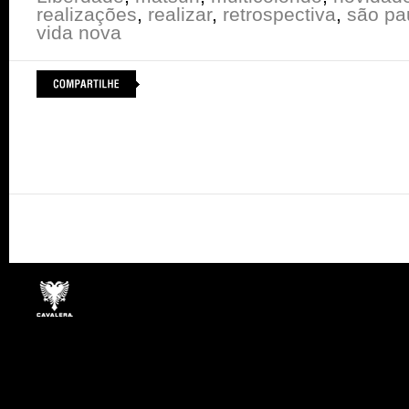
realizações
,
realizar
,
retrospectiva
,
são pa
vida nova