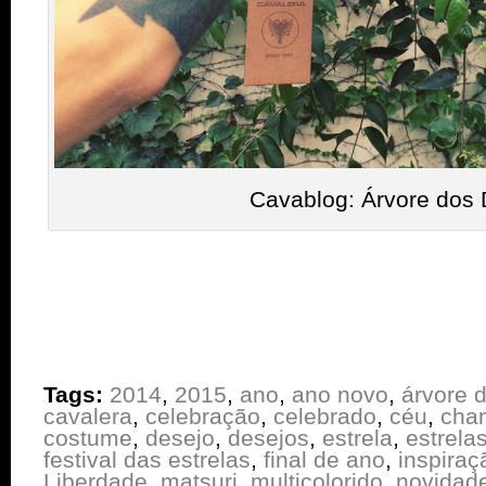
Cavablog: Árvore dos 
Tags:
2014
,
2015
,
ano
,
ano novo
,
árvore 
cavalera
,
celebração
,
celebrado
,
céu
,
cha
costume
,
desejo
,
desejos
,
estrela
,
estrela
festival das estrelas
,
final de ano
,
inspiraç
Liberdade
,
matsuri
,
multicolorido
,
novidad