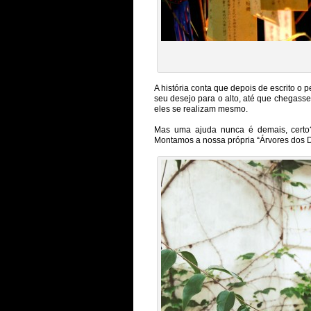
A história conta que depois de escrito o 
seu desejo para o alto, até que chegasse
eles se realizam mesmo.
Mas uma ajuda nunca é demais, certo?
Montamos a nossa própria “Árvores dos D