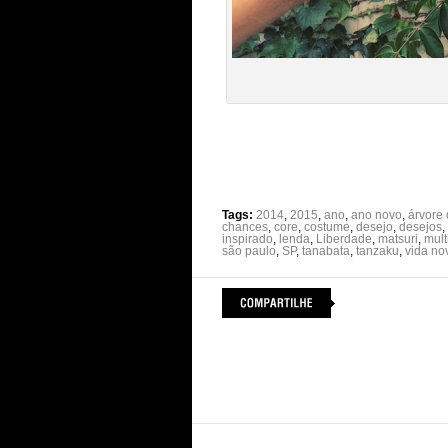
Tags:
2014
,
2015
,
ano
,
ano novo
,
árvore
chances
,
core
,
costume
,
desejo
,
desejos
,
inspirado
,
lenda
,
Liberdade
,
matsuri
,
mult
são paulo
,
SP
,
tanabata
,
tanzaku
,
vida no