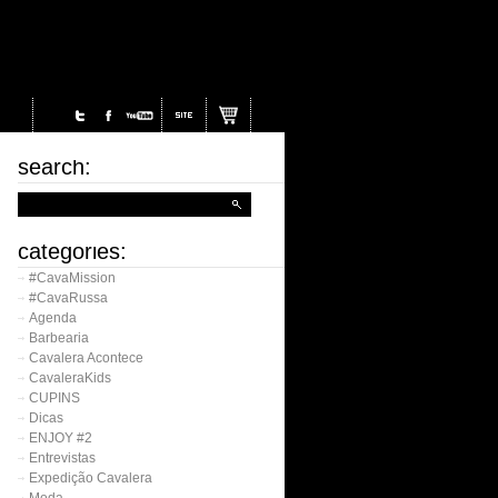
search:
categories:
#CavaMission
#CavaRussa
Agenda
Barbearia
Cavalera Acontece
CavaleraKids
CUPINS
Dicas
ENJOY #2
Entrevistas
Expedição Cavalera