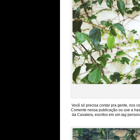
Você só precisa contar pra gente, nos 
Comente nessa publicação ou use a hash
da Cavalera, escritos em um
tag
persona