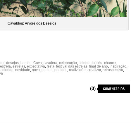
Cavablog: Árvore dos Desejos
 dos desejos
,
bambu
,
Cava
,
cavalera
,
celebração
,
celebrado
,
céu
,
chance
,
estrela
,
estrelas
,
expectativa
,
festa
,
festival das estrelas
,
final de ano
,
inspiração
,
icolorido
,
novidade
,
novo
,
pedido
,
pedidos
,
realizações
,
realizar
,
retrospectiva
,
va
(0)