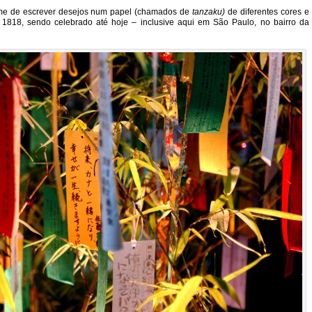
ume de escrever desejos num papel (chamados de
tanzaku)
de diferentes cores e
 1818, sendo celebrado até hoje – inclusive aqui em São Paulo, no bairro da