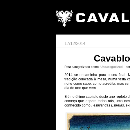
17/12/2014
Cavablo
Post categorizado como:
Uncategorized
- po
2014 se encaminha para o seu final. 
tradição colocada à mesa, numa festa c
noite como sabe, como acredita, mas se
dia do ano que vem.
E é no último capítulo deste ano replet
começo que espera todos nós, uma nova
conhecido como
Festival das Estrelas,
ex