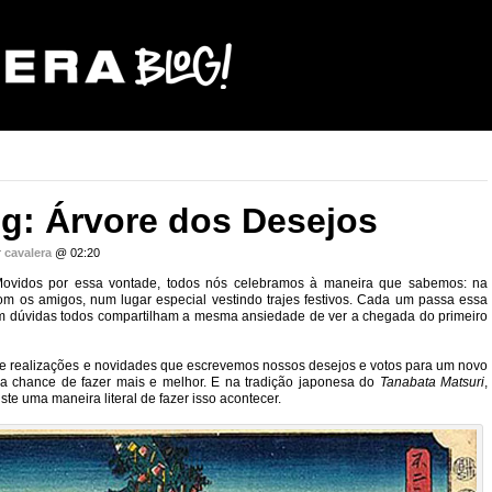
g: Árvore dos Desejos
r
cavalera
@ 02:20
Movidos por essa vontade, todos nós celebramos à maneira que sabemos: na
om os amigos, num lugar especial vestindo trajes festivos. Cada um passa essa
m dúvidas todos compartilham a mesma ansiedade de ver a chegada do primeiro
o de realizações e novidades que escrevemos nossos desejos e votos para um novo
 chance de fazer mais e melhor. E na tradição japonesa do
Tanabata Matsuri
,
iste uma maneira literal de fazer isso acontecer.