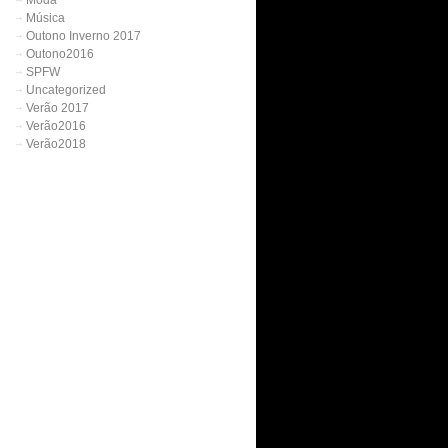
Moda
Música
Outono Inverno 2017
Outono2016
SPFW
Uncategorized
Verão 2017
Verão2016
Verão2018