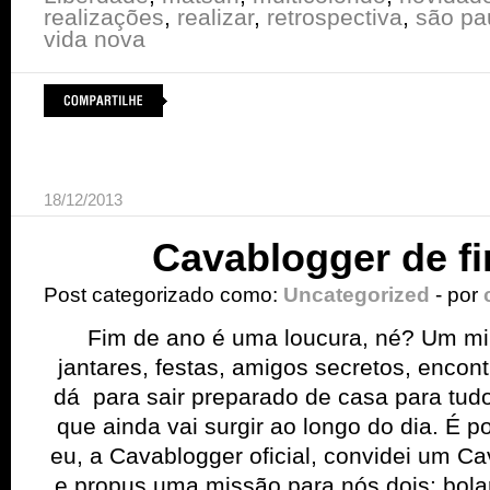
realizações
,
realizar
,
retrospectiva
,
são pa
vida nova
18/12/2013
Cavablogger de fi
Post categorizado como:
Uncategorized
- por
Fim de ano é uma loucura, né? Um m
jantares, festas, amigos secretos, enco
dá para sair preparado de casa para tud
que ainda vai surgir ao longo do dia. É p
eu, a Cavablogger oficial, convidei um C
e propus uma missão para nós dois: bolar 