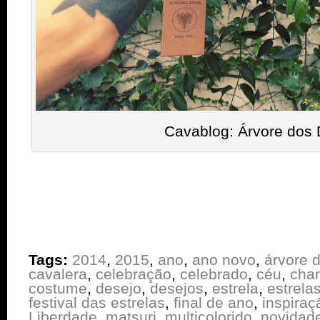
Cavablog: Árvore dos 
Tags:
2014
,
2015
,
ano
,
ano novo
,
árvore 
cavalera
,
celebração
,
celebrado
,
céu
,
cha
costume
,
desejo
,
desejos
,
estrela
,
estrela
festival das estrelas
,
final de ano
,
inspiraç
Liberdade
,
matsuri
,
multicolorido
,
novidad