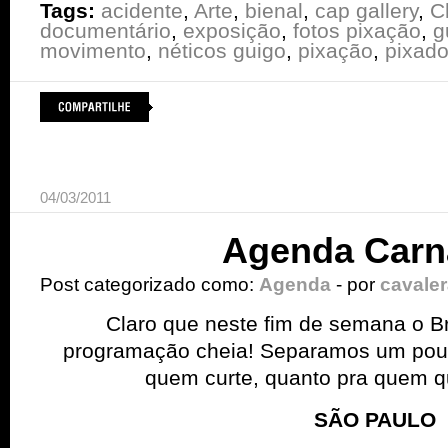
Tags:
acidente
,
Arte
,
bienal
,
cap gallery
,
C
documentário
,
exposição
,
fotos pixação
,
g
movimento
,
néticos guigo
,
pixação
,
pixado
04/03/2011
Agenda Carn
Post categorizado como:
Agenda
- por
cavale
Claro que neste fim de semana o Br
programação cheia! Separamos um pouqu
quem curte, quanto pra quem que
SÃO PAULO