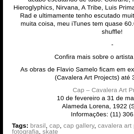
Hieroglyphics, Nirvana, A Tribe, Luis Prim
Rad e ultimamente tenho escutado mui
muita coisa, meu iTunes tem quase 60
shuffle!
-
Confira mais sobre o artista
As obras de Flavio Samelo ficam em e
(Cavalera Art Projects) até
Cap – Cavalera Art P
10 de fevereiro a 31 de m
Alameda Lorena, 1922 (
Informações: (11) 30
Tags:
brasil
,
cap
,
cap gallery
,
cavalera art 
fotografia
,
skate